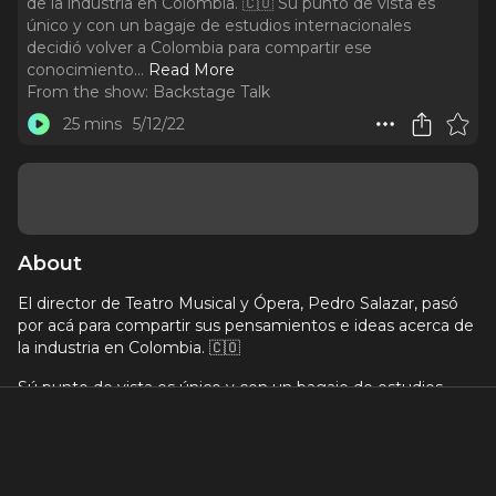
de la industria en Colombia. 🇨🇴 Sú punto de vista es
único y con un bagaje de estudios internacionales
decidió volver a Colombia para compartir ese
conocimiento.
..
Read More
From the show:
Backstage Talk
25 mins
5/12/22
About
El director de Teatro Musical y Ópera, Pedro Salazar, pasó
por acá para compartir sus pensamientos e ideas acerca de
la industria en Colombia. 🇨🇴
Sú punto de vista es único y con un bagaje de estudios
internacionales decidió volver a Colombia para compartir
ese conocimiento. 🌎
Pedro también reflexiona sobre todo su recorrido, desde
sus días en el colegio hasta su exitosa carrera. 🤩