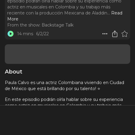
episodio podrán oírla hablar sobre su experiencia como
actriz en musicales en Colombia y su trabajo más
reciente con la producción Mexicana de Aladdin.
..
Read
More
From the show:
Backstage Talk
14 mins
6/2/22
About
Paula Calvo es una actriz Colombiana viviendo en Ciudad
de México que está brillando por su talento! ⭐️
En este episodio podrán oírla hablar sobre su experiencia
como actriz en musicales en Colombia y su trabajo más
reciente con la producción Mexicana de Aladdin. 🇲🇽
Paula es otra de las artistas Colombianas que se mudaron
persiguiendo sus sueños en las artes escénicas y ha logrado
crecer en la escena teatral de México. 🔥