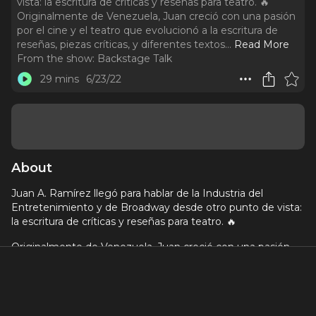
vista: la escritura de críticas y reseñas para teatro. 🔥
Originalmente de Venezuela, Juan creció con una pasión
por el cine y el teatro que evolucionó a la escritura de
reseñas, piezas críticas, y diferentes textos.
..
Read More
From the show:
Backstage Talk
29 mins
6/23/22
About
Juan A. Ramírez llegó para hablar de la Industria del
Entretenimiento y de Broadway desde otro punto de vista:
la escritura de críticas y reseñas para teatro. 🔥
Originalmente de Venezuela, Juan creció con una pasión
por el cine y el teatro que evolucionó a la escritura de
reseñas, piezas críticas, y diferentes textos. Todo esto lo ha
llevado a escribir para Theatrely, The New York Times, y
otras publicaciones grandes en New York. 👏🏻